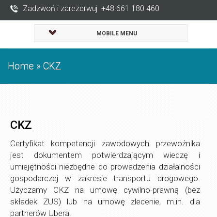
Zadzwoń i zarezerwuj +48 661 180 460
MOBILE MENU
Home
»
CKZ
CKZ
Certyfikat kompetencji zawodowych przewoźnika
jest dokumentem potwierdzającym wiedzę i
umiejętności niezbędne do prowadzenia działalności
gospodarczej w zakresie transportu drogowego.
Użyczamy CKZ na umowę cywilno-prawną (bez
składek ZUS) lub na umowę zlecenie, m.in. dla
partnerów Ubera.