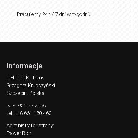
Pracujemy 24h / 7 dni w tygodniu
Informacje
F.H.U. G.K. Trans
Grzegorz Krupczyński
Szczecin, Polska
NIP: 9551442158
tel: +48 661 180 460
Administrator strony:
Paweł Born